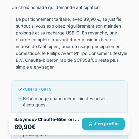
Un choix nomade qui demande anticipation
Le positionnement tarifaire, avec 89,90 €, se justifie
surtout si vous exploitez régulièrement son maintien
prolongé et sa recharge USB-C. En revanche, une
charge complète pouvant durer plusieurs heures
impose de l’anticiper ; pour un usage principalement
domestique, le Philips Avent Philips Consumer Lifestyle
B.V. Chauffe-biberon rapide SCF358/00 reste plus
simple à envisager.
POINTS FORTS
Bébé mange chaud même loin des prises
électriques
La température précise respecte les besoins de
Babymoov Chauffe-Biberon Nomade sans Fil Moov & Feed
bébé
J'en profite
89,90€
Le maintien au chaud simplifie les sorties
prolongées