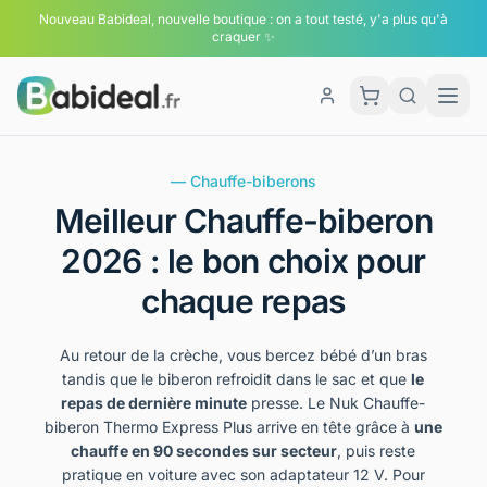
Nouveau Babideal, nouvelle boutique : on a tout testé, y'a plus qu'à
craquer ✨
Men
Panier
— Chauffe-biberons
Meilleur Chauffe-biberon
2026 : le bon choix pour
chaque repas
Au retour de la crèche, vous bercez bébé d’un bras
tandis que le biberon refroidit dans le sac et que
le
repas de dernière minute
presse. Le Nuk Chauffe-
biberon Thermo Express Plus arrive en tête grâce à
une
chauffe en 90 secondes sur secteur
, puis reste
pratique en voiture avec son adaptateur 12 V. Pour