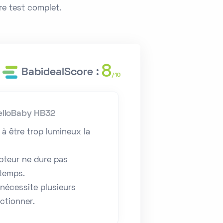
re test complet.
8
BabidealScore :
/10
elloBaby HB32
 à être trop lumineux la
epteur ne dure pas
temps.
nécessite plusieurs
ctionner.