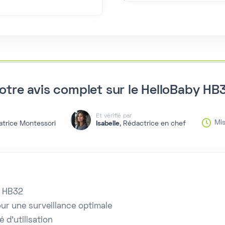
otre avis complet sur le HelloBaby HB
Et vérifié par
Mis
atrice Montessori
Isabelle
, Rédactrice en chef
y HB32
ur une surveillance optimale
 d’utilisation