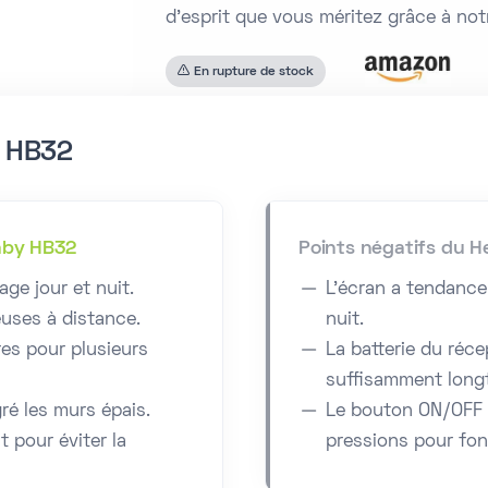
d'esprit que vous méritez grâce à not
En rupture de stock
y HB32
Baby HB32
Points négatifs du H
age jour et nuit.
L’écran a tendance
euses à distance.
nuit.
es pour plusieurs
La batterie du réc
suffisamment long
ré les murs épais.
Le bouton ON/OFF 
 pour éviter la
pressions pour fon