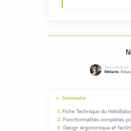
N
Test réalisé par
Mélanie
, Educ
Sommaire
Fiche Technique du HelloBab
Fonctionnalités complètes po
Design ergonomique et facilité