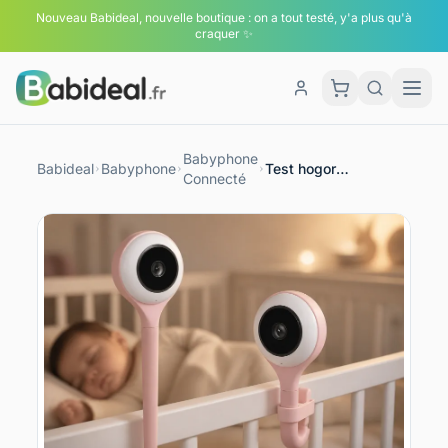
Nouveau Babideal, nouvelle boutique : on a tout testé, y'a plus qu'à
craquer ✨
Men
Panier
Babyphone
Babideal
Babyphone
Test hogor
Connecté
babyphone lollipop
baby monitor