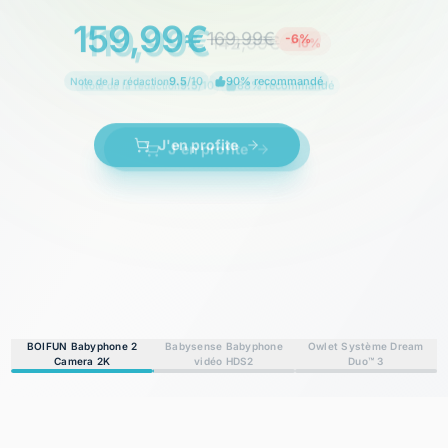
119,99€
142,99€
-16%
9.5
/10
88% recommandé
Note de la rédaction
J'en profite
BOIFUN Babyphone 2
Babysense Babyphone
Owlet Système Dream
Camera 2K
vidéo HDS2
Duo™ 3