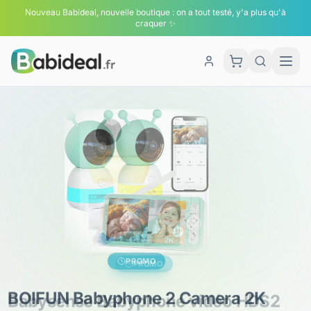
Nouveau Babideal, nouvelle boutique : on a tout testé, y'a plus qu'à
craquer ✨
Men
Panier
PROMO
Babysense Babyphone vidéo HDS2