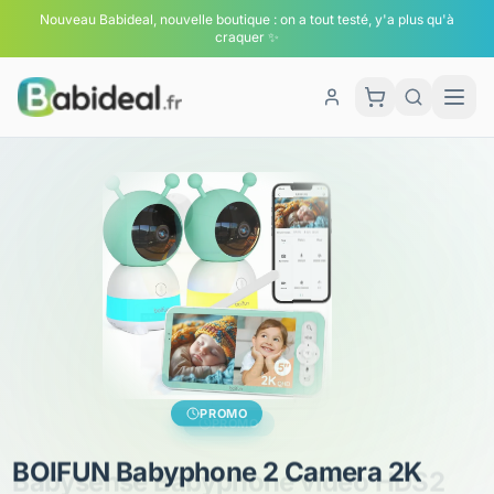
Nouveau Babideal, nouvelle boutique : on a tout testé, y'a plus qu'à
craquer ✨
Men
Panier
PROMO
Babysense Babyphone vidéo HDS2