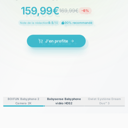
119,99€
142,99€
-16%
9.5
/10
88% recommandé
Note de la rédaction
J'en profite
BOIFUN Babyphone 2
Babysense Babyphone
Owlet Système Dream
Camera 2K
vidéo HDS2
Duo™ 3