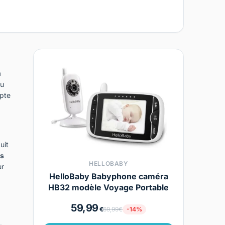
n
ou
pte
uit
es
HELLOBABY
ur
HelloBaby Babyphone caméra
HB32 modèle Voyage Portable
59,99
€
69,99€
-14%