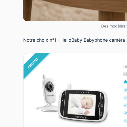
Des modèles sé
Notre choix n°1 : HelloBaby Babyphone caméra
PROMO
H
H