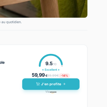
é au quotidien.
ble
9.5
/10
« Excellent »
59,99
69,99€
€
-14%
J'en profite
Via