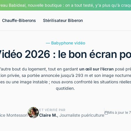
au Babideal, nouvelle boutique : on a tout testé, y'a plus qu'à cra
Chauffe-Biberons
Stérilisateur Biberon
— Babyphone vidéo
déo 2026 : le bon écran po
l’autre bout du logement, tout en gardant
un œil sur l’écran
posé pr
xion privée, sa portée annoncée jusqu’à 293 m et son image nocturn
 ou une image instable ; nous avons confronté les situations réelles
quotidien.
ET VÉRIFIÉ PAR
Mis à jour le 
ice Montessori
Claire M.
,
Journaliste puériculture