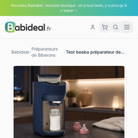
Nouveau Babideal, nouvelle boutique : on a tout testé, y'a plus qu'à
craquer ✨
Men
Panier
Préparateurs
Babideal
Test beaba préparateur de
de Biberons
biberons milkeo plus